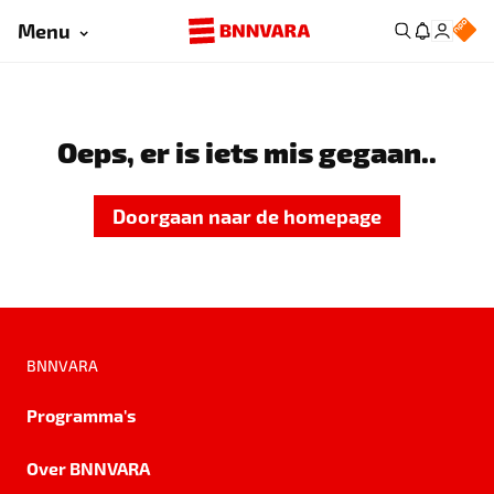
Menu
Oeps, er is iets mis gegaan..
Doorgaan naar de homepage
BNNVARA
Programma's
Over BNNVARA