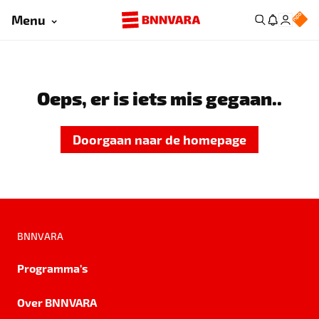
Menu
Oeps, er is iets mis gegaan..
Doorgaan naar de homepage
BNNVARA
Programma's
Over BNNVARA