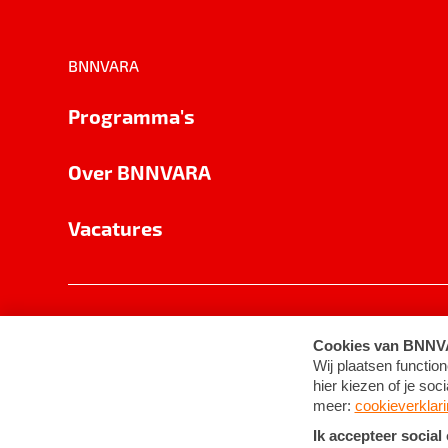
BNNVARA
Programma's
Over BNNVARA
Vacatures
Privacy
Cookie-instellingen
Algemene 