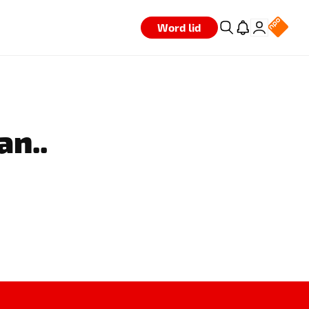
Word lid
an..