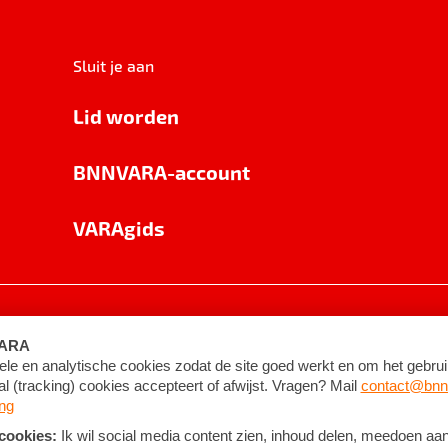
Sluit je aan
Lid worden
BNNVARA-account
VARAgids
voorwaarden
©
2026
BNNVARA