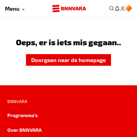
Menu
Oeps, er is iets mis gegaan..
Doorgaan naar de homepage
BNNVARA
Programma's
Over BNNVARA