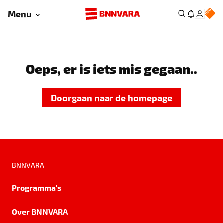
Menu
Oeps, er is iets mis gegaan..
Doorgaan naar de homepage
BNNVARA
Programma's
Over BNNVARA