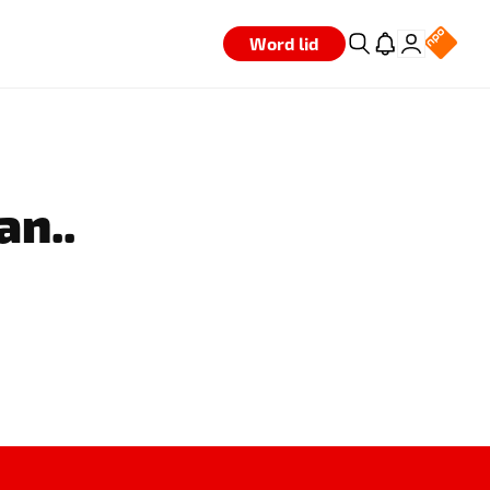
Word lid
an..