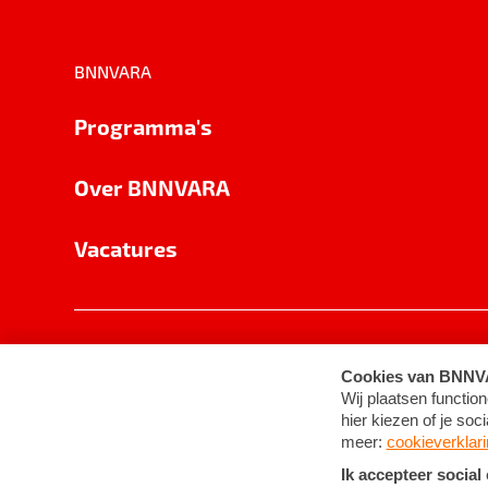
BNNVARA
Programma's
Over BNNVARA
Vacatures
Privacy
Cookie-instellingen
Algemene 