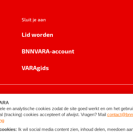
Sluit je aan
Lid worden
BNNVARA-account
VARAgids
voorwaarden
©
2026
BNNVARA