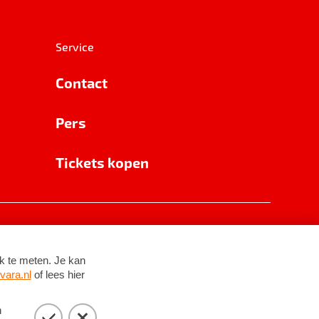
Service
Contact
Pers
Tickets kopen
RSIN 8531 62 402