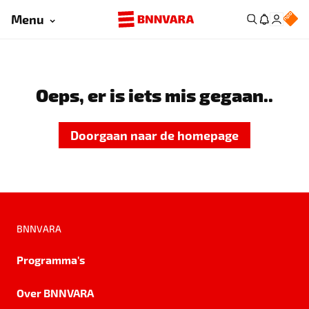
Menu
Oeps, er is iets mis gegaan..
Doorgaan naar de homepage
BNNVARA
Programma's
Over BNNVARA