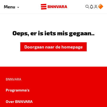
Menu
Oeps, er is iets mis gegaan..
Doorgaan naar de homepage
BNNVARA
Programma's
Over BNNVARA