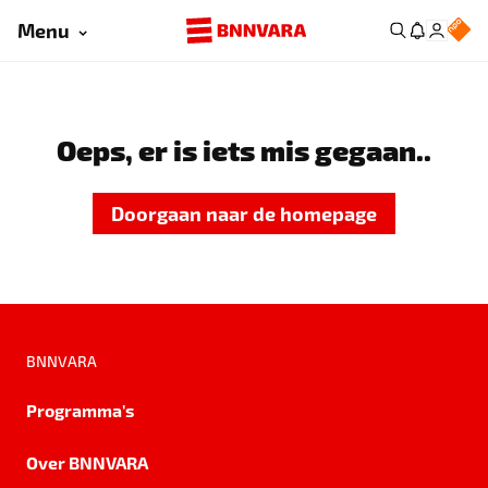
Menu
Oeps, er is iets mis gegaan..
Doorgaan naar de homepage
BNNVARA
Programma's
Over BNNVARA