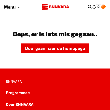
Menu
Oeps, er is iets mis gegaan..
Doorgaan naar de homepage
BNNVARA
Programma's
Over BNNVARA