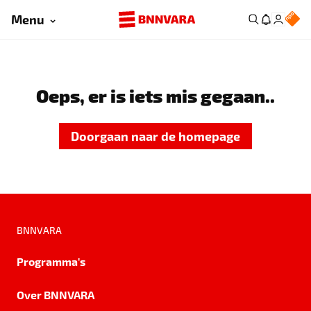
Menu
Oeps, er is iets mis gegaan..
Doorgaan naar de homepage
BNNVARA
Programma's
Over BNNVARA