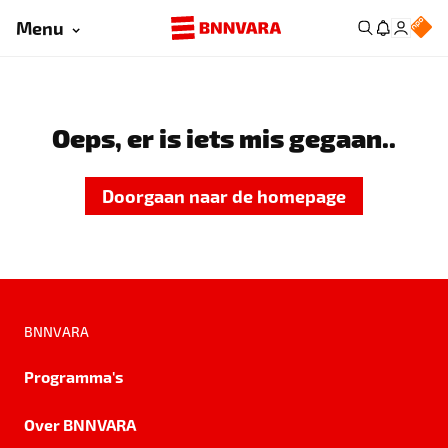
Menu
Oeps, er is iets mis gegaan..
Doorgaan naar de homepage
BNNVARA
Programma's
Over BNNVARA