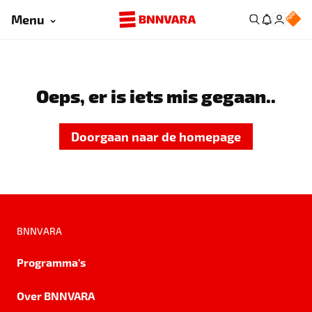
Menu
Oeps, er is iets mis gegaan..
Doorgaan naar de homepage
BNNVARA
Programma's
Over BNNVARA