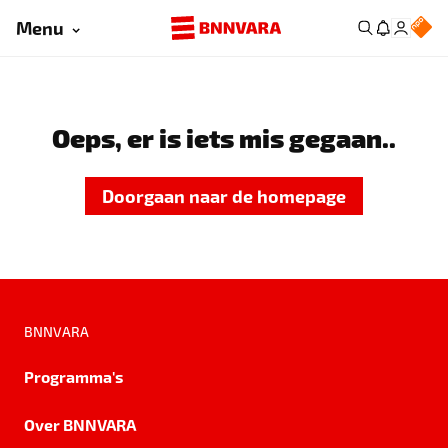
Menu
Oeps, er is iets mis gegaan..
Doorgaan naar de homepage
BNNVARA
Programma's
Over BNNVARA