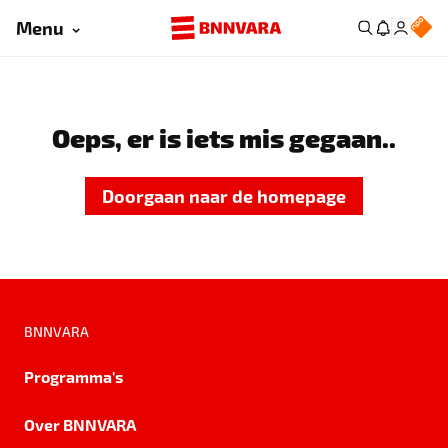
Menu
Oeps, er is iets mis gegaan..
Doorgaan naar de homepage
BNNVARA
Programma's
Over BNNVARA