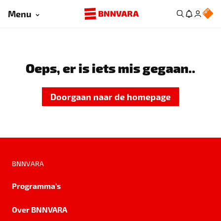
Menu
Oeps, er is iets mis gegaan..
Doorgaan naar de homepage
BNNVARA
Programma's
Over BNNVARA