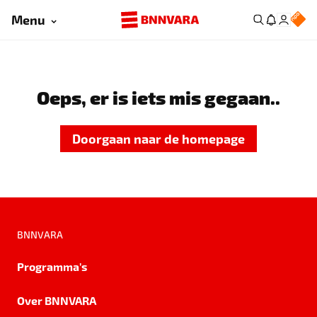
Menu
Oeps, er is iets mis gegaan..
Doorgaan naar de homepage
BNNVARA
Programma's
Over BNNVARA