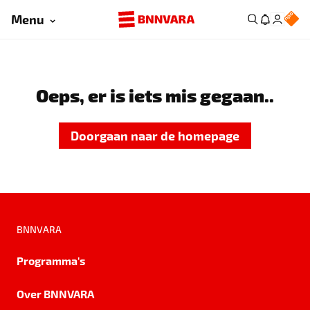
Menu
Oeps, er is iets mis gegaan..
Doorgaan naar de homepage
BNNVARA
Programma's
Over BNNVARA