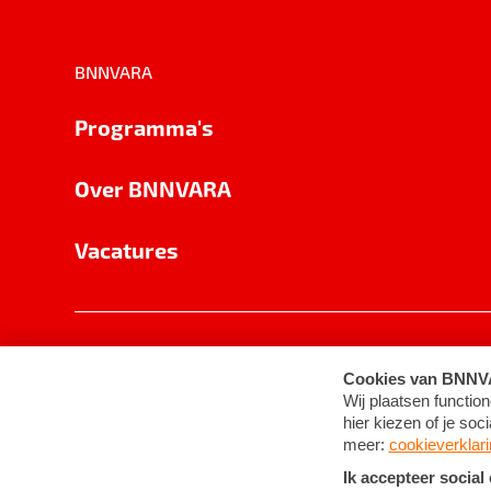
BNNVARA
Programma's
Over BNNVARA
Vacatures
Privacy
Cookie-instellingen
Algemene 