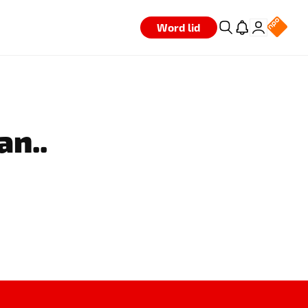
Word lid
an..