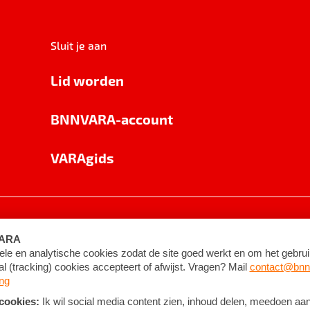
Sluit je aan
Lid worden
BNNVARA-account
VARAgids
voorwaarden
©
2026
BNNVARA