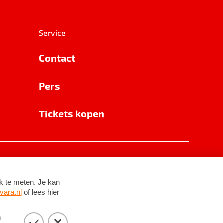
Service
Contact
Pers
Tickets kopen
RSIN 8531 62 402