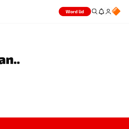
Word lid
an..