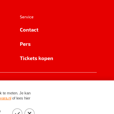
Service
Contact
Pers
Tickets kopen
RSIN 8531 62 402