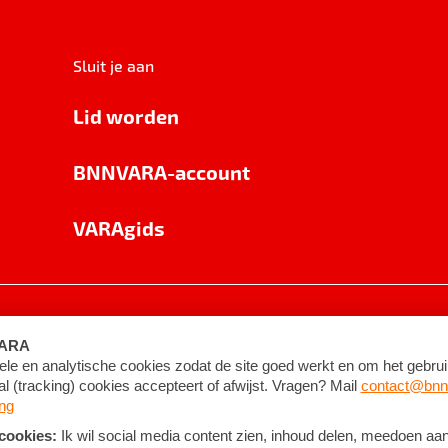
Sluit je aan
Lid worden
BNNVARA-account
VARAgids
voorwaarden
©
2026
BNNVARA