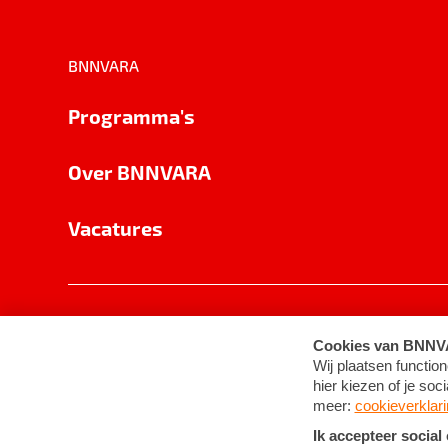
BNNVARA
Programma's
Over BNNVARA
Vacatures
Privacy
Cookie-instellingen
Algemene 