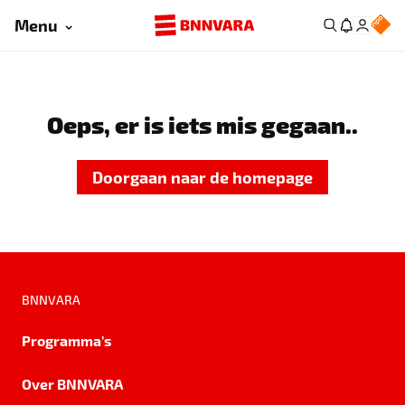
Menu
Oeps, er is iets mis gegaan..
Doorgaan naar de homepage
BNNVARA
Programma's
Over BNNVARA