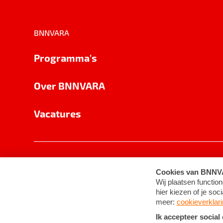
BNNVARA
Programma's
Over BNNVARA
Vacatures
Privacy
Cookie-instellingen
Algemene 