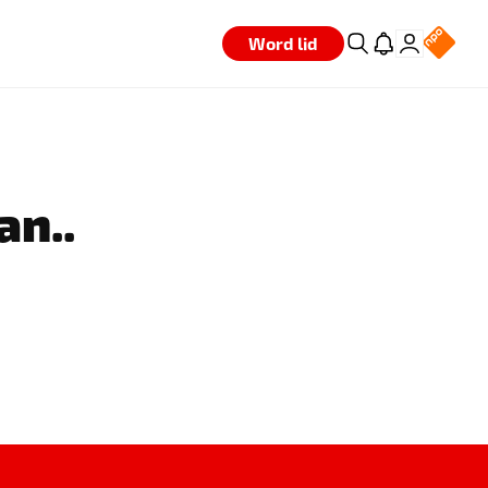
Word lid
an..