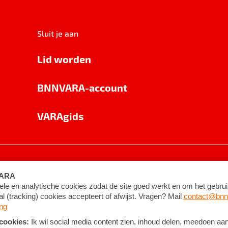
Sluit je aan
Lid worden
BNNVARA-account
VARAgids
voorwaarden
©
2026
BNNVARA