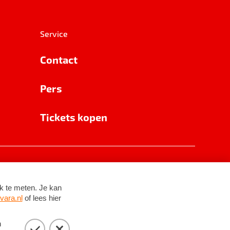
Service
Contact
Pers
Tickets kopen
RSIN 8531 62 402