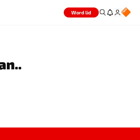
Word lid
an..