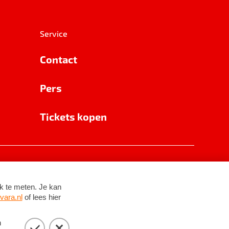
Service
Contact
Pers
Tickets kopen
RSIN 8531 62 402