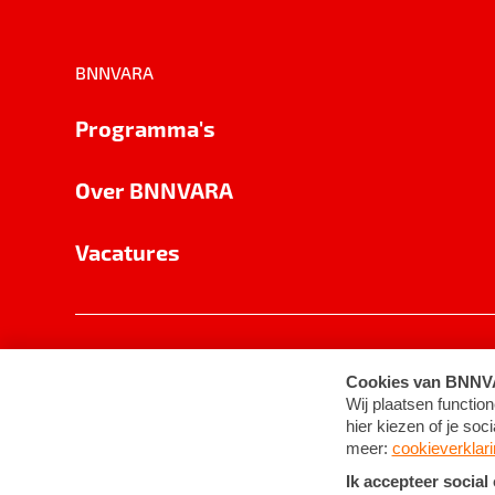
BNNVARA
Programma's
Over BNNVARA
Vacatures
Privacy
Cookie-instellingen
Algemene 