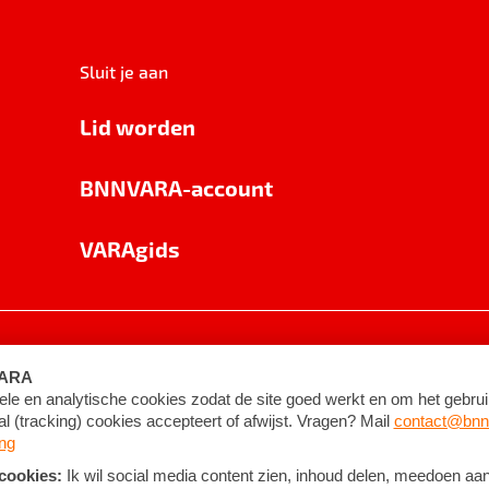
Sluit je aan
Lid worden
BNNVARA-account
VARAgids
voorwaarden
©
2026
BNNVARA