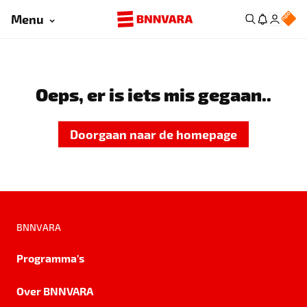
Menu
Oeps, er is iets mis gegaan..
Doorgaan naar de homepage
BNNVARA
Programma's
Over BNNVARA