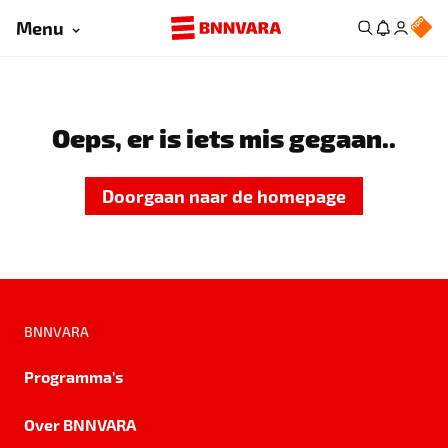
Menu
Oeps, er is iets mis gegaan..
Doorgaan naar de homepage
BNNVARA
Programma's
Over BNNVARA