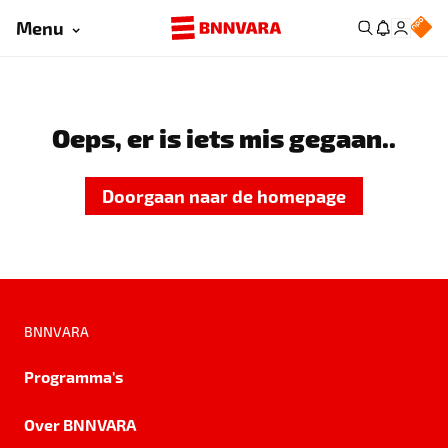
Menu
Oeps, er is iets mis gegaan..
Doorgaan naar de homepage
BNNVARA
Programma's
Over BNNVARA