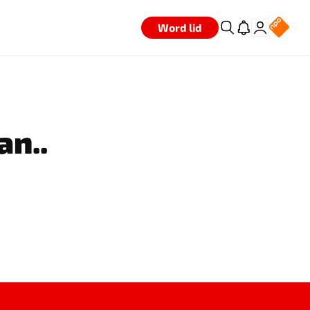
Word lid
an..