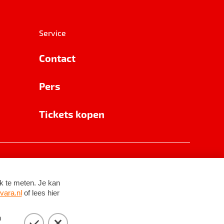
Service
Contact
Pers
Tickets kopen
RSIN 8531 62 402