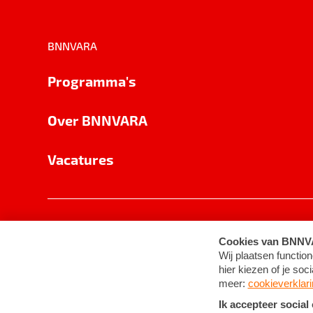
BNNVARA
Programma's
Over BNNVARA
Vacatures
Privacy
Cookie-instellingen
Algemene 