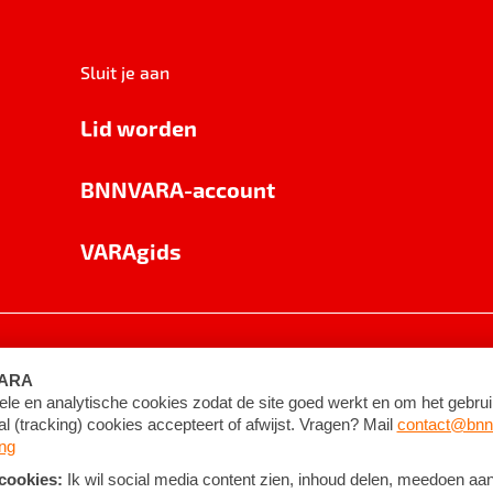
Sluit je aan
Lid worden
BNNVARA-account
VARAgids
voorwaarden
©
2026
BNNVARA