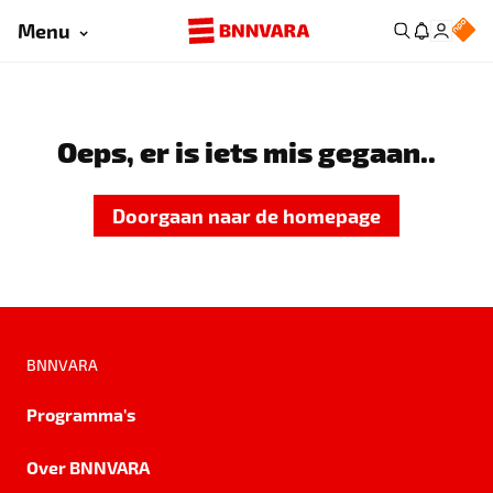
Menu
Oeps, er is iets mis gegaan..
Doorgaan naar de homepage
BNNVARA
Programma's
Over BNNVARA