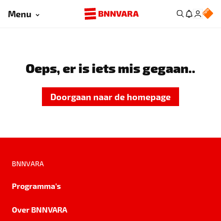
Menu
Oeps, er is iets mis gegaan..
Doorgaan naar de homepage
BNNVARA
Programma's
Over BNNVARA