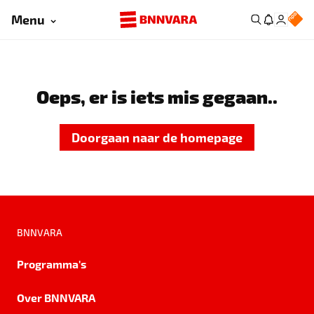
Menu
Oeps, er is iets mis gegaan..
Doorgaan naar de homepage
BNNVARA
Programma's
Over BNNVARA