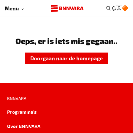
Menu
Oeps, er is iets mis gegaan..
Doorgaan naar de homepage
BNNVARA
Programma's
Over BNNVARA