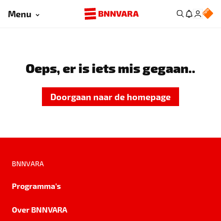
Menu
Oeps, er is iets mis gegaan..
Doorgaan naar de homepage
BNNVARA
Programma's
Over BNNVARA