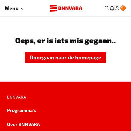
Menu
Oeps, er is iets mis gegaan..
Doorgaan naar de homepage
BNNVARA
Programma's
Over BNNVARA