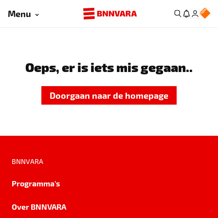
Menu
Oeps, er is iets mis gegaan..
Doorgaan naar de homepage
BNNVARA
Programma's
Over BNNVARA