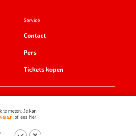
Service
Contact
Pers
Tickets kopen
RSIN 8531 62 402