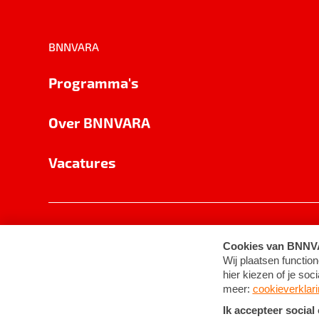
BNNVARA
Programma's
Over BNNVARA
Vacatures
Privacy
Cookie-instellingen
Algemene 