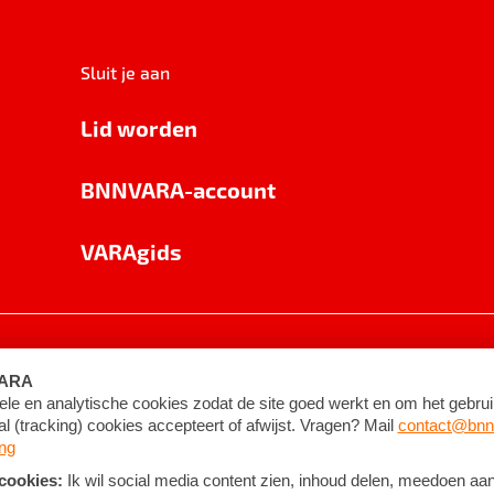
Sluit je aan
Lid worden
BNNVARA-account
VARAgids
voorwaarden
©
2026
BNNVARA