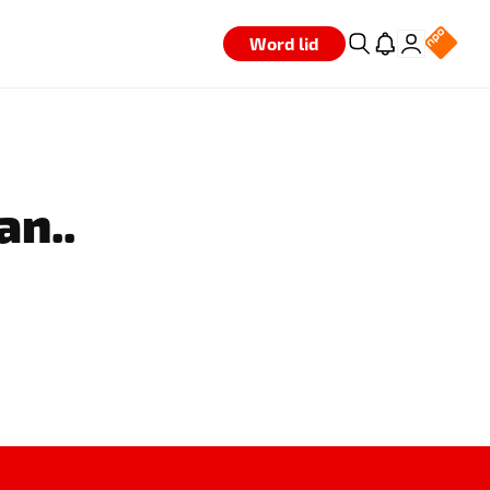
Word lid
an..