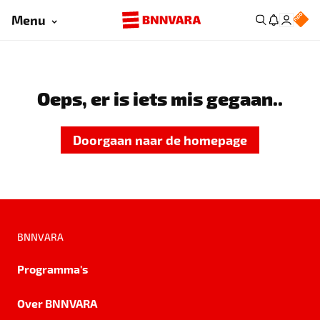
Menu
Oeps, er is iets mis gegaan..
Doorgaan naar de homepage
BNNVARA
Programma's
Over BNNVARA