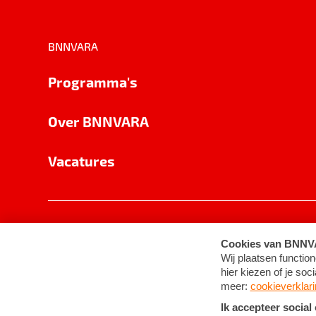
BNNVARA
Programma's
Over BNNVARA
Vacatures
Privacy
Cookie-instellingen
Algemene 