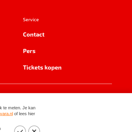
Service
Contact
Pers
Tickets kopen
RSIN 8531 62 402