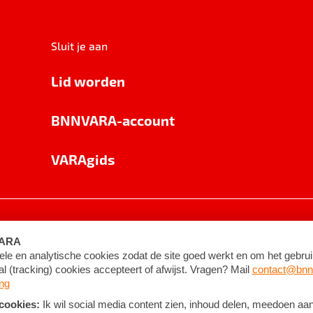
Sluit je aan
Lid worden
BNNVARA-account
VARAgids
voorwaarden
©
2026
BNNVARA