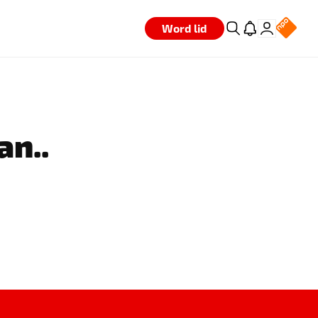
Word lid
an..