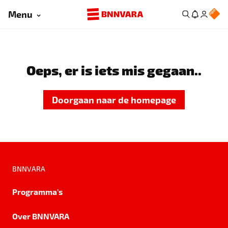
Menu
Oeps, er is iets mis gegaan..
Doorgaan naar de homepage
BNNVARA
Programma's
Over BNNVARA