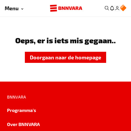
Menu
Oeps, er is iets mis gegaan..
Doorgaan naar de homepage
BNNVARA
Programma's
Over BNNVARA