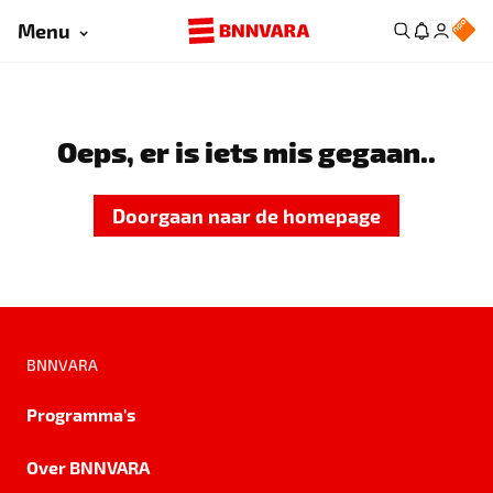
Menu
Oeps, er is iets mis gegaan..
Doorgaan naar de homepage
BNNVARA
Programma's
Over BNNVARA