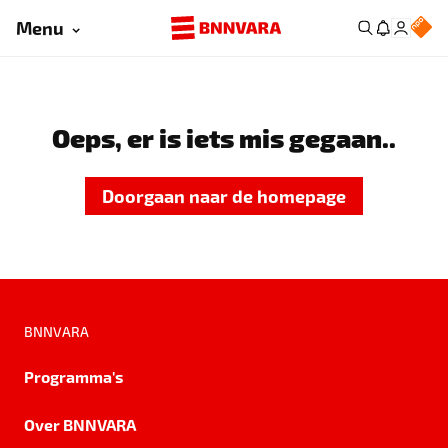
Menu
Oeps, er is iets mis gegaan..
Doorgaan naar de homepage
BNNVARA
Programma's
Over BNNVARA