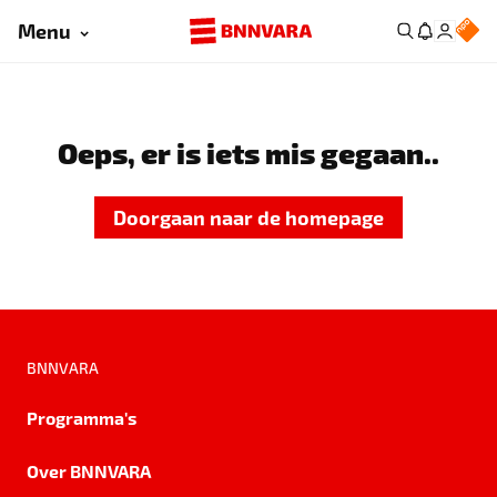
Menu
Oeps, er is iets mis gegaan..
Doorgaan naar de homepage
BNNVARA
Programma's
Over BNNVARA