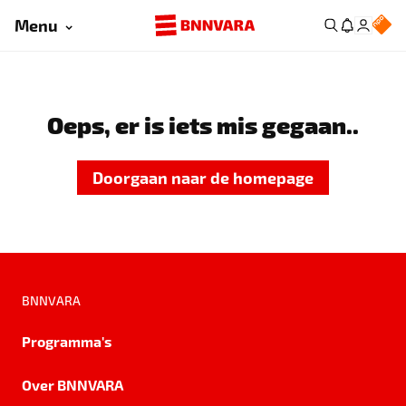
Menu
Oeps, er is iets mis gegaan..
Doorgaan naar de homepage
BNNVARA
Programma's
Over BNNVARA