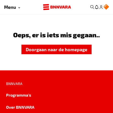
Menu
Oeps, er is iets mis gegaan..
Doorgaan naar de homepage
BNNVARA
Programma's
Over BNNVARA