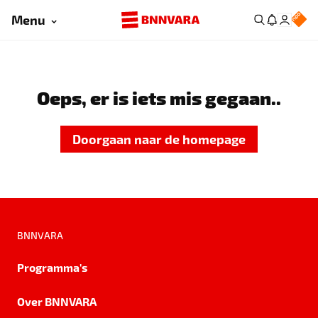
Menu
Oeps, er is iets mis gegaan..
Doorgaan naar de homepage
BNNVARA
Programma's
Over BNNVARA