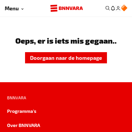
Menu
Oeps, er is iets mis gegaan..
Doorgaan naar de homepage
BNNVARA
Programma's
Over BNNVARA