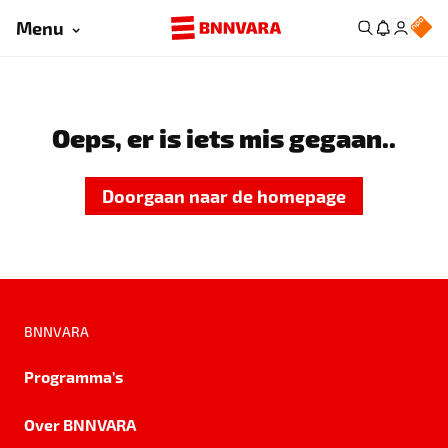
Menu
Oeps, er is iets mis gegaan..
Doorgaan naar de homepage
BNNVARA
Programma's
Over BNNVARA