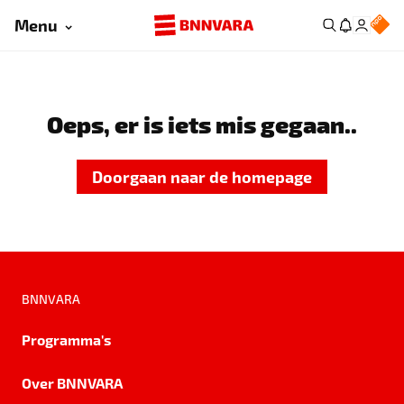
Menu
Oeps, er is iets mis gegaan..
Doorgaan naar de homepage
BNNVARA
Programma's
Over BNNVARA