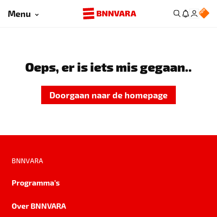
Menu
Oeps, er is iets mis gegaan..
Doorgaan naar de homepage
BNNVARA
Programma's
Over BNNVARA