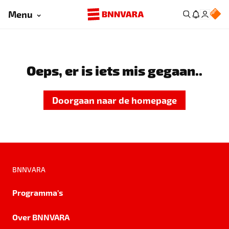
Menu
Oeps, er is iets mis gegaan..
Doorgaan naar de homepage
BNNVARA
Programma's
Over BNNVARA